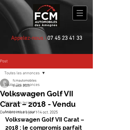
Appelez-nous :
07 45 23 41 33
Post
Toutes les annonces
fcmautomobiles
Toutes les annonces
6 août 2025
Volkswagen Golf VII
Autre type de véhicule
Carat – 2018 - Vendu
Annonces terminées
Annonces en cours
Dernière mise à jour :
14 oct. 2025
Volkswagen Golf VII Carat – 
2018 : le compromis parfait 