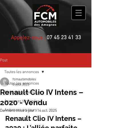
Appelez-nous :
07 45 23 41 33
Post
Toutes les annonces
fcmautomobiles
Toutes les annonces
6 août 2025
Renault Clio IV Intens –
Autre type de véhicule
2020 - Vendu
Annonces terminées
Annonces en cours
Dernière mise à jour :
14 oct. 2025
Renault Clio IV Intens – 
2020 : L’alliée parfaite 